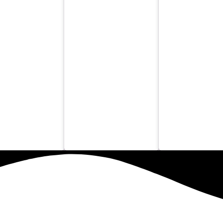
a 1 Panini y lata
Oferta de 1 piz
Oferta 2 Familiares y
fresco a 5€
familiar y 1 ref
1 Refresco de 1L a
de 1L por 14,5
26€