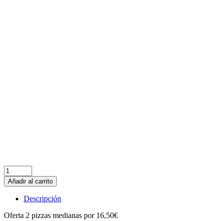
GAMBAS
MARINERA
KEBAB
HAWAIANA
BECHAMEL
SALCHICHAS
CAPRICHOSA
PEPPERONI
ESPECIAL
RODEO
ROQUEFORT
POLLO
BOLOÑESA
ATÚN
NOVA
BARBACOA
MEXICANA
CARBONARA
Añadir al carrito
Descripción
Oferta 2 pizzas medianas por 16,50€