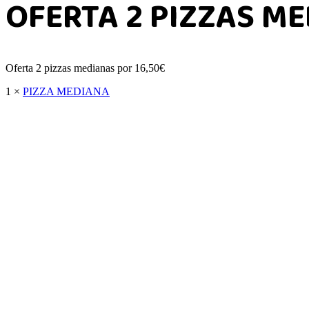
OFERTA 2 PIZZAS M
Oferta 2 pizzas medianas por 16,50€
1 ×
PIZZA MEDIANA
Pizza
PAPAS ARRIERAS
VEGETAL
RULOS DE CABRA
ANDALUZA
SUPREMA
COMPLETA
TOMATA
JAMÓN YORK
ROCAMA
GAMBAS
MARINERA
KEBAB
HAWAIANA
BECHAMEL
SALCHICHAS