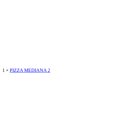
CAPRICHOSA
PEPPERONI
ESPECIAL
RODEO
ROQUEFORT
POLLO
BOLOÑESA
ATÚN
NOVA
BARBACOA
MEXICANA
CARBONARA
1 ×
PIZZA MEDIANA 2
Pizza
PAPAS ARRIERAS
VEGETAL
RULOS DE CABRA
ANDALUZA
SUPREMA
COMPLETA
TOMATA
JAMÓN YORK
ROCAMA