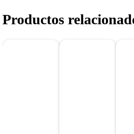
Productos relacionad
OFERTA
OFERTA 2
OF
PIZZA
PANINIS +
PA
PEQUEÑA
REFRESCO 1L
DE