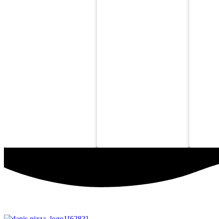
Oferta pizza pequeña
Oferta 2 Paninis y 1
Ofert
entre semana a 6€
refresco 1L por 9€
de re