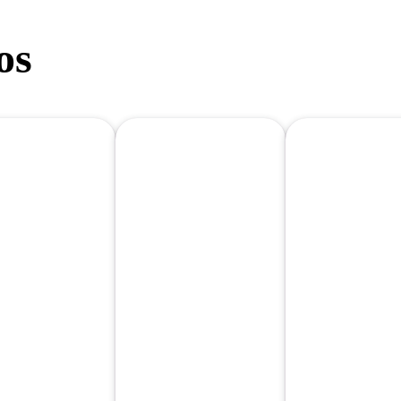
os
ERTA 1
OFERTA 2
OFERTA 1
NINI + LATA
PIZZAS
PIZZA
 REFRESCO
FAMILIARES +
FAMILIAR
1 REFRESCO
REFRESCO
1L