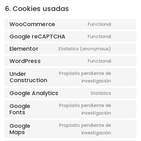
6. Cookies usadas
WooCommerce
Functional
Consent
to
Google reCAPTCHA
Functional
Consent
service
to
Elementor
Statistics (anonymous)
woocomme
Consent
service
to
WordPress
Functional
google-
Consent
service
recaptcha
to
Under
Propósito pendiente de
elementor
Construction
service
Consent
investigación
wordpress
to
Google Analytics
Statistics
service
Consent
under-
to
Google
Propósito pendiente de
constructi
Fonts
service
Consent
investigación
google-
to
Google
Propósito pendiente de
analytics
service
Maps
Consent
investigación
google-
to