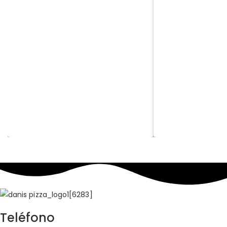
Base de tomate,
Base de alioli, patatas, ajo en
pimiento verde y
escamas, gambas, mozzarella y
cebolla,
Teléfono