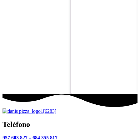
Tomate, roquefort,
Salsa yogur, kebab, maíz,
orégano y queso
orégano y queso
Teléfono
957 603 827 –
684 355 817