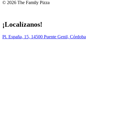
© 2026 The Family Pizza
Hecho en APP_
¡Localízanos!
Pl. España, 15, 14500 Puente Genil, Córdoba