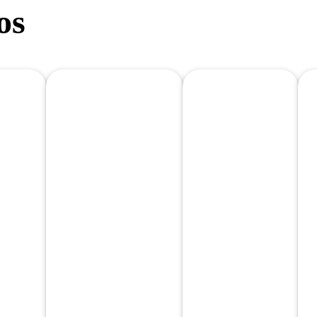
os
PIZZA
SALSA
2
PEQUEÑA 3
BACON