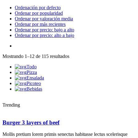
Ordenación por defecto
Ordenar por popularidad
Ordenar por valoración media
Ordenar por más recientes
Ordenar por precio: bajo a alto
Ordenar por precio: alto a bajo
Ordenado
Mostrando 1–12 de 115 resultados
por
Todo
precio:
Pizza
bajo
Ensalada
a
Picoteo
alto
Bebidas
Trending
Burger 3 layers of beef
Mollis pretium lorem primis senectus habitasse lectus scelerisque