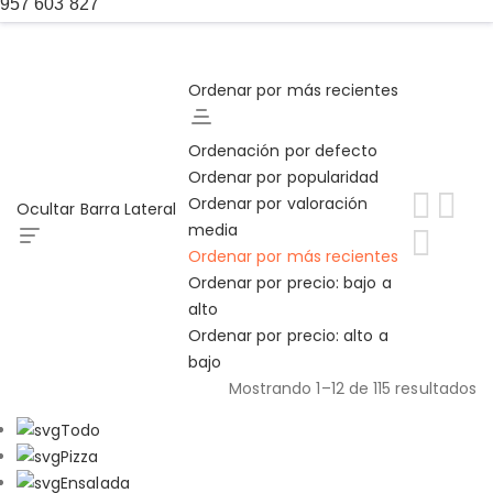
957 603 827
Ordenar por más recientes
Ordenación por defecto
Ordenar por popularidad
Ordenar por valoración
Ocultar Barra Lateral
media
Ordenar por más recientes
Ordenar por precio: bajo a
alto
Ordenar por precio: alto a
bajo
Mostrando 1–12 de 115 resultados
Ordenado
Todo
por
Pizza
los
Ensalada
últimos