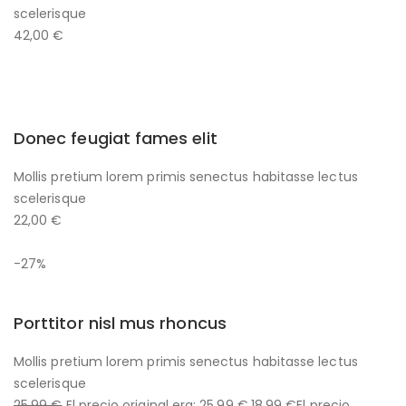
scelerisque
42,00 €
Donec feugiat fames elit
Mollis pretium lorem primis senectus habitasse lectus
scelerisque
22,00 €
-27%
Porttitor nisl mus rhoncus
Mollis pretium lorem primis senectus habitasse lectus
scelerisque
25,99 €
El precio original era: 25,99 €.
18,99 €
El precio