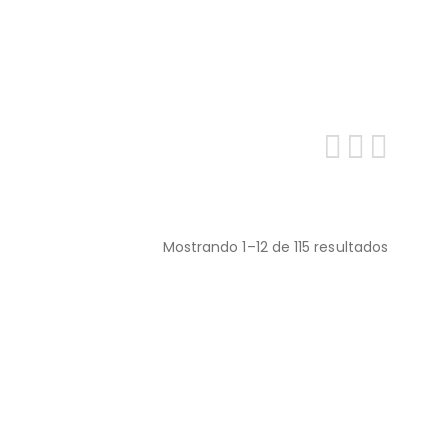
Mostrando 1–12 de 115 resultados
Ordenado
por
precio:
bajo
a
alto