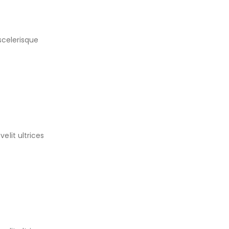
scelerisque
lit ultrices