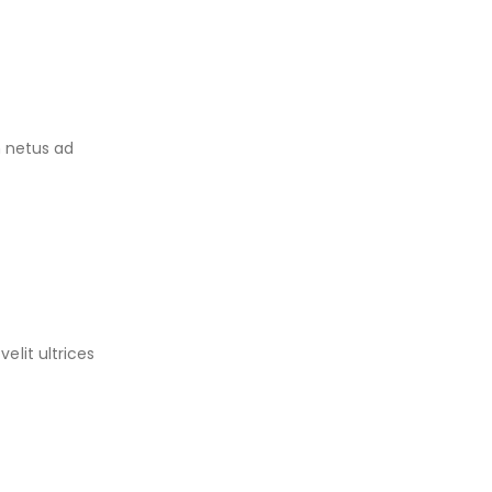
n netus ad
lit ultrices