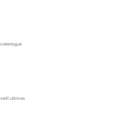
scelerisque
lit ultrices