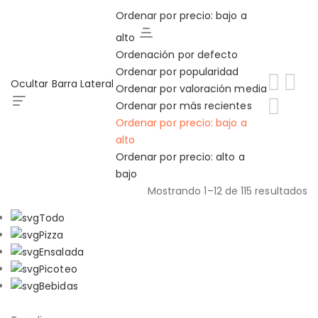
Ordenar por precio: bajo a
alto
Ordenación por defecto
Ordenar por popularidad
Ocultar Barra Lateral
Ordenar por valoración media
Ordenar por más recientes
Ordenar por precio: bajo a
alto
Ordenar por precio: alto a
bajo
Mostrando 1–12 de 115 resultados
Ordenado
Todo
por
Pizza
precio:
Ensalada
bajo
Picoteo
a
Bebidas
alto